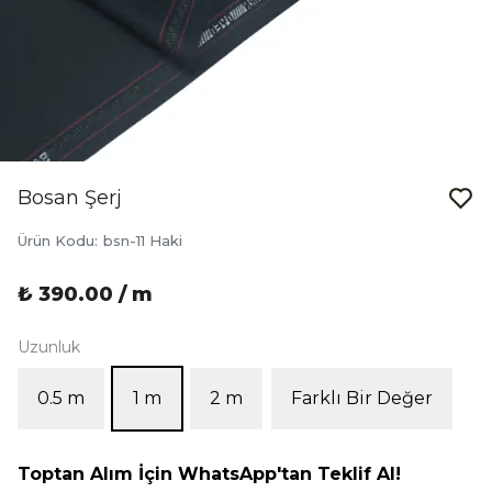
Bosan Şerj
Ürün Kodu
:
bsn-11 Haki
₺ 390.00 / m
Uzunluk
0.5 m
1 m
2 m
Farklı Bir Değer
Toptan Alım İçin WhatsApp'tan Teklif Al!