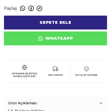
Paylaş
:
SEPETE EKLE
WHATSAPP
DÜNYANIN EN BÜYÜK
HIZLI KARGO
96 YILLIK TECRÜBE
KUMAŞ ÇEŞITLILIĞI
Ürün Açıklaması
* % 35 Viskon, %65 Pes.