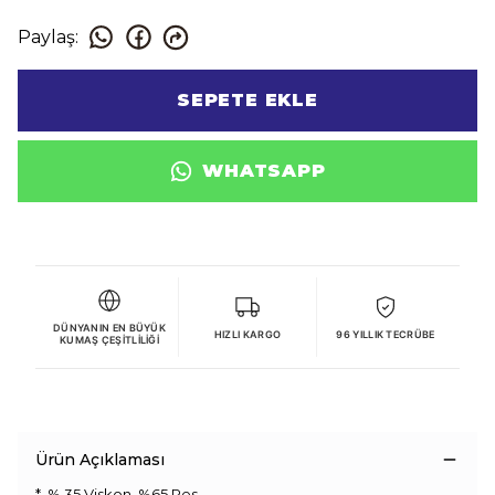
Paylaş
:
SEPETE EKLE
WHATSAPP
DÜNYANIN EN BÜYÜK
HIZLI KARGO
96 YILLIK TECRÜBE
KUMAŞ ÇEŞITLILIĞI
Ürün Açıklaması
* % 35 Viskon, %65 Pes.