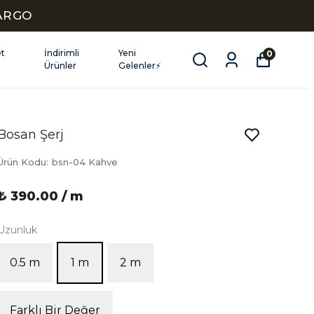
KARGO
et
İndirimli
Yeni
0
Ürünler
Gelenler⚡
Bosan Şerj
Ürün Kodu
:
bsn-04 Kahve
₺ 390.00 / m
Uzunluk
0.5 m
1 m
2 m
Farklı Bir Değer