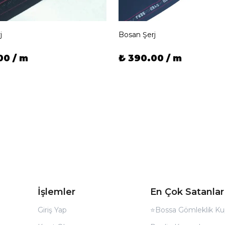
j
Bosan Şerj
00 / m
₺ 390.00 / m
İşlemler
En Çok Satanlar
Giriş Yap
⭐Bossa Gömleklik Ku