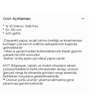
Ürün Açıklaması
* % 35 Viskon, %65 Pes.
* En. 150 cm.
* 400 gr/mt
-Dayanıklı yapısı, sıcak tutma özelliği ve kırışmaması
kumaşın çok tercih edilme sebeplerinin başında
gelmektedir.
-Yıllarca yıpranmadan kullanılabilecek klasik giyimin
yüksek tercihli ürünüdür.
-Bahar ve Kış ayları için ideal yapısı vardır.
NOT: Bilgisayar, tablet ve mobil cihazların ekran
çözünürlülüklerin farklı olmasından dolayı, ürünün
gerçek rengi ile ekranda görülen rengi arasında
farklılıklar meydana gelebilmektedir.
** Ürünün yünlü ürünler yıkama talimatına göre
yıkanması gerekmektedir.