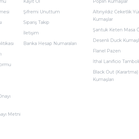
rmu
Kayıt Ol
Poplin Kumaşlar
̧mesi
Şifremi Unuttum
Altınyıldız Ceketlik Yü
Kumaşlar
ı
Sipariş Takip
Şantuk Keten Masa 
İletişim
Desenli Duck Kumaşl
litikası
Banka Hesap Numaraları
Flanel Pazen
ı
İthal Lanificio Tamboli
 Formu
Black Out (Karartma)
Kumaşları
 Onayı
nayı Metni