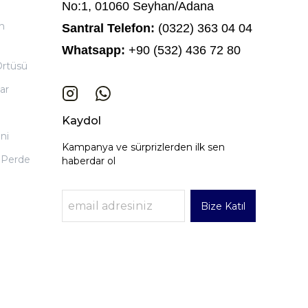
No:1, 01060 Seyhan/Adana
n
Santral Telefon:
(0322) 363 04 04
Whatsapp:
+90 (532) 436 72 80
Örtüsü
ar
Kaydol
ni
Kampanya ve sürprizlerden ilk sen
 Perde
haberdar ol
Bize Katıl