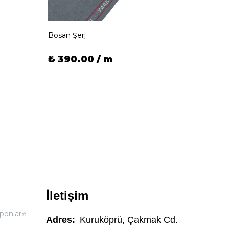
Bosan Şerj
Bosan 
₺ 390.00 / m
₺ 39
İletişim
ponlar⭐
Adres:
Kuruköprü, Çakmak Cd.