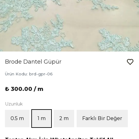
Brode Dantel Güpür
Ürün Kodu
:
brd-gpr-06
₺ 300.00 / m
Uzunluk
0.5 m
1 m
2 m
Farklı Bir Değer