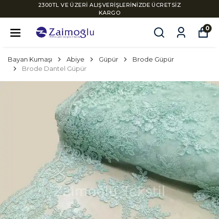
2300TL VE ÜZERİ ALIŞVERİŞLERİNİZDE ÜCRETSİZ
KARGO
0
Bayan Kumaşı
Abiye
Güpür
Brode Güpür
Brode Dantel Güpür