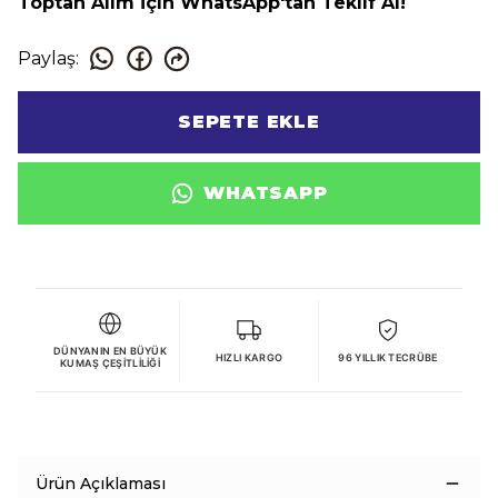
Toptan Alım İçin WhatsApp'tan Teklif Al!
Paylaş
:
SEPETE EKLE
WHATSAPP
DÜNYANIN EN BÜYÜK
HIZLI KARGO
96 YILLIK TECRÜBE
KUMAŞ ÇEŞITLILIĞI
Ürün Açıklaması