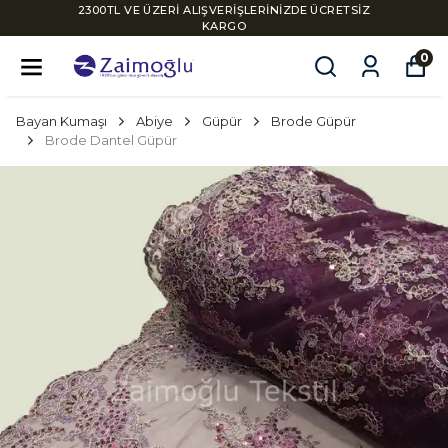
2300TL VE ÜZERİ ALIŞVERİŞLERİNİZDE ÜCRETSİZ
KARGO
0
Bayan Kumaşı
Abiye
Güpür
Brode Güpür
Brode Dantel Güpür