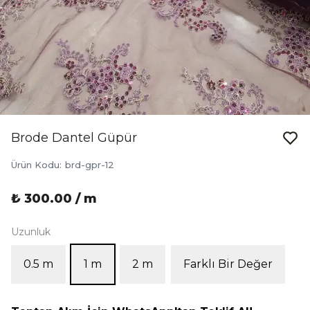
Brode Dantel Güpür
Ürün Kodu
:
brd-gpr-12
₺ 300.00 / m
Uzunluk
0.5 m
1 m
2 m
Farklı Bir Değer