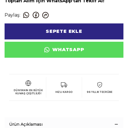
Toptan Alım İçin WhatsApp'tan Teklif Al!
Paylaş
:
SEPETE EKLE
WHATSAPP
DÜNYANIN EN BÜYÜK
HIZLI KARGO
96 YILLIK TECRÜBE
KUMAŞ ÇEŞITLILIĞI
Ürün Açıklaması