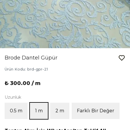
Brode Dantel Güpür
Ürün Kodu
:
brd-gpr-21
₺ 300.00 / m
Uzunluk
0.5 m
1 m
2 m
Farklı Bir Değer