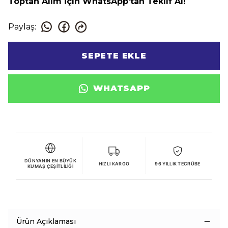
Toptan Alım İçin WhatsApp'tan Teklif Al!
Paylaş
:
SEPETE EKLE
WHATSAPP
DÜNYANIN EN BÜYÜK
HIZLI KARGO
96 YILLIK TECRÜBE
KUMAŞ ÇEŞITLILIĞI
Ürün Açıklaması