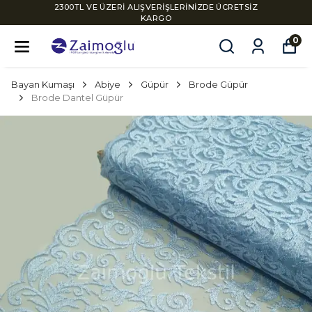
2300TL VE ÜZERİ ALIŞVERİŞLERİNİZDE ÜCRETSİZ
KARGO
0
Bayan Kumaşı
Abiye
Güpür
Brode Güpür
Brode Dantel Güpür