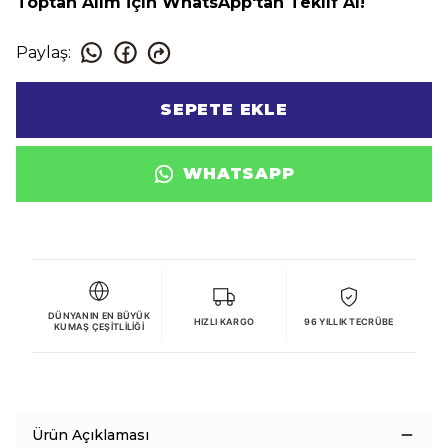
Toptan Alım İçin WhatsApp'tan Teklif Al!
Paylaş
:
SEPETE EKLE
WHATSAPP
DÜNYANIN EN BÜYÜK
HIZLI KARGO
96 YILLIK TECRÜBE
KUMAŞ ÇEŞITLILIĞI
Ürün Açıklaması