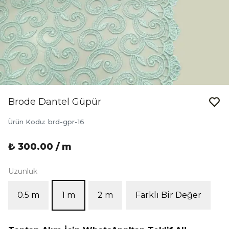
Brode Dantel Güpür
Ürün Kodu
:
brd-gpr-16
₺ 300.00 / m
Uzunluk
0.5 m
1 m
2 m
Farklı Bir Değer