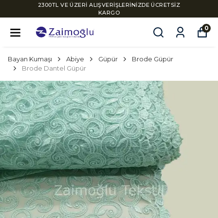
2300TL VE ÜZERİ ALIŞVERİŞLERİNİZDE ÜCRETSİZ
KARGO
0
Bayan Kumaşı
Abiye
Güpür
Brode Güpür
Brode Dantel Güpür