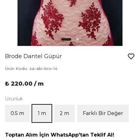
Brode Dantel Güpür
Ürün Kodu
:
za-abi-bro-14
₺ 220.00 / m
Uzunluk
0.5 m
1 m
2 m
Farklı Bir Değer
Toptan Alım İçin WhatsApp'tan Teklif Al!