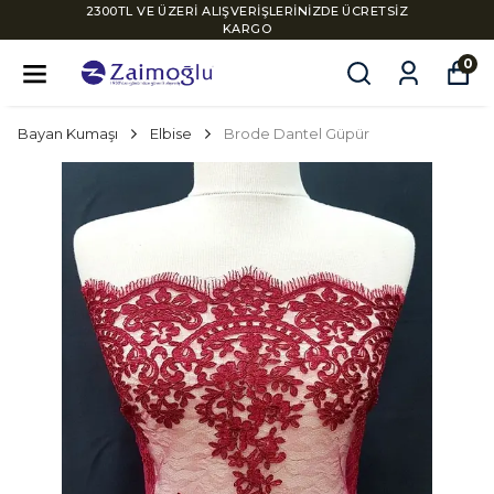
2300TL VE ÜZERİ ALIŞVERİŞLERİNİZDE ÜCRETSİZ
KARGO
0
Bayan Kumaşı
Elbise
Brode Dantel Güpür