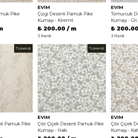
EVIM
EVIM
amuk Pike
Çizgi Desenli Pamuk Pike
Tomurcuk De
Kumaşı - Kiremit
Kumaşı - Gri
m
₺ 200.00 / m
₺ 200.00
3 Renk
3 Renk
Tükendi
Tükendi
EVIM
EVIM
li Pamuk Pike
Çıtır Çiçek Desenli Pamuk Pike
Çıtır Çiçek 
Kumaşı - Haki
Kumaşı - Ka