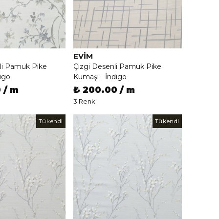
EVIM
li Pamuk Pike
Çizgi Desenli Pamuk Pike
igo
Kumaşı - İndigo
 / m
₺ 200.00 / m
3 Renk
Tükendi
Tükendi