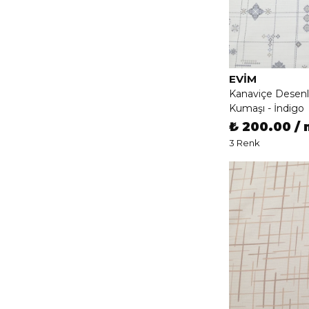
EVIM
Kanaviçe Desen
Kumaşı - İndigo
₺ 200.00 / 
3 Renk