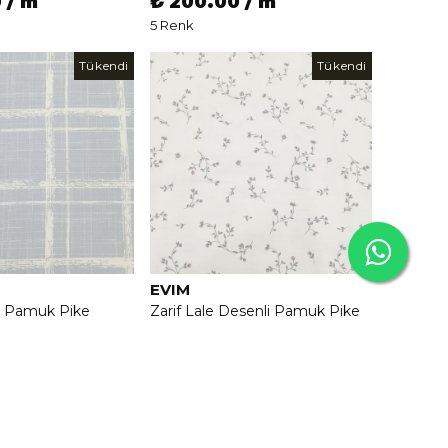
 / m
₺ 200.00 / m
5 Renk
Tükendi
Tükendi
EVIM
i Pamuk Pike
Zarif Lale Desenli Pamuk Pike
vi
Kumaşı - Lila
 / m
₺ 200.00 / m
3 Renk
Tükendi
Tükendi