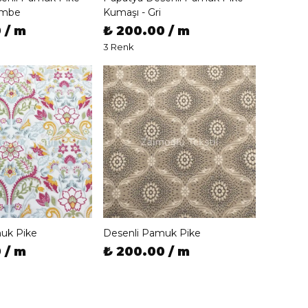
embe
Kumaşı - Gri
 / m
₺ 200.00 / m
3 Renk
uk Pike
Desenli Pamuk Pike
 / m
₺ 200.00 / m