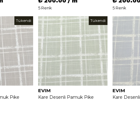
m
₺ 200.00 / m
₺ 200.00
5 Renk
5 Renk
Tükendi
Tükendi
EVIM
EVIM
amuk Pike
Kare Desenli Pamuk Pike
Kare Desenl
Kumaşı - Yeşil
Kumaşı - Ma
m
₺ 200.00 / m
₺ 200.00
3 Renk
3 Renk
Tükendi
Tükendi