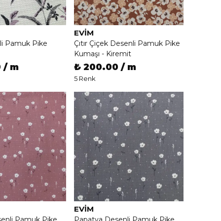
EVIM
li Pamuk Pike
Çıtır Çiçek Desenli Pamuk Pike
Kumaşı - Kiremit
 / m
₺ 200.00 / m
5 Renk
EVIM
enli Pamuk Pike
Papatya Desenli Pamuk Pike