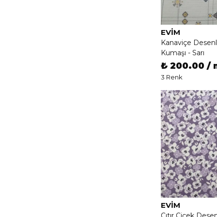
EVIM
Kanaviçe Desen
Kumaşı - Sarı
₺ 200.00 / 
3 Renk
EVIM
Çıtır Çiçek Dese