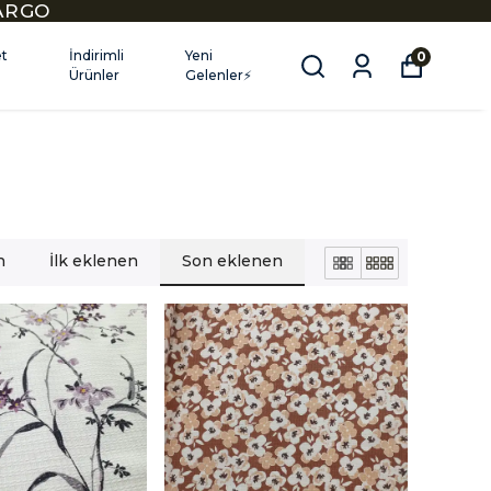
KARGO
et
İndirimli
Yeni
0
Ürünler
Gelenler⚡
n
İlk eklenen
Son eklenen