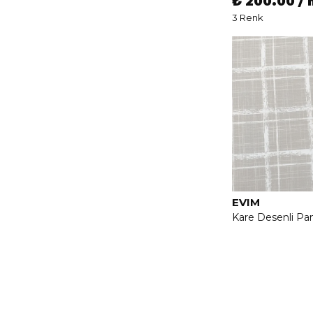
₺ 200.00 / 
3 Renk
EVIM
Kare Desenli P
Kumaşı - Kahve
₺ 200.00 / 
3 Renk