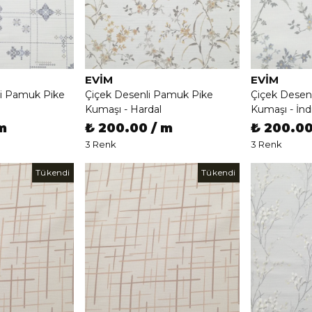
EVIM
EVIM
li Pamuk Pike
Çiçek Desenli Pamuk Pike
Çiçek Desen
Kumaşı - Hardal
Kumaşı - İnd
m
₺ 200.00 / m
₺ 200.00
3 Renk
3 Renk
Tükendi
Tükendi