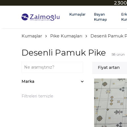
2300
Kumaşlar
Bayan
Er
Kumaşı
Ku
Kumaşlar
Pike Kumaşları
Desenli Pamuk P
Desenli Pamuk Pike
58
ürün
Fiyat artan
Marka
Filtreleri temizle