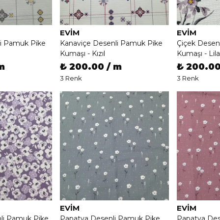
EVIM
EVIM
li Pamuk Pike
Kanaviçe Desenli Pamuk Pike
Çiçek Desen
Kumaşı - Kızıl
Kumaşı - Lila
m
₺ 200.00 / m
₺ 200.00
3 Renk
3 Renk
EVIM
EVIM
nli Pamuk Pike
Papatya Desenli Pamuk Pike
Papatya Des