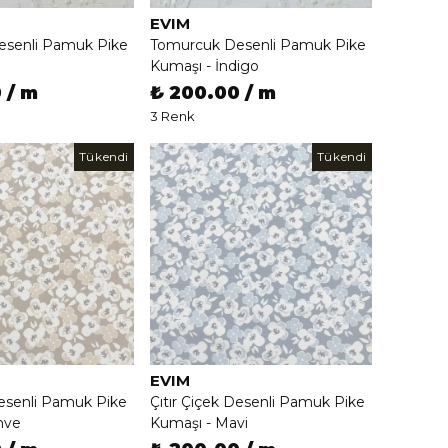
EVIM
senli Pamuk Pike
Tomurcuk Desenli Pamuk Pike
Kumaşı - İndigo
 / m
₺ 200.00 / m
3 Renk
Tükendi
Tükendi
EVIM
Desenli Pamuk Pike
Çıtır Çiçek Desenli Pamuk Pike
hve
Kumaşı - Mavi