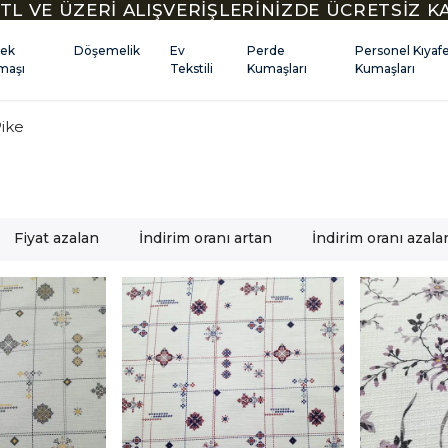
TL VE ÜZERİ ALIŞVERİŞLERİNİZDE ÜCRETSİZ 
kek
Döşemelik
Ev
Perde
Personel Kıyaf
maşı
Tekstili
Kumaşları
Kumaşları
ike
Fiyat azalan
İndirim oranı artan
İndirim oranı azala