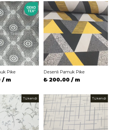
uk Pike
Desenli Pamuk Pike
 / m
₺ 200.00 / m
Tükendi
Tükendi