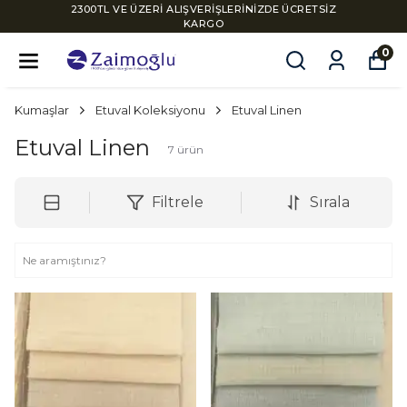
2300TL VE ÜZERİ ALIŞVERİŞLERİNİZDE ÜCRETSİZ
KARGO
0
Kumaşlar
Etuval Koleksiyonu
Etuval Linen
Etuval Linen
7
ürün
Filtrele
Sırala