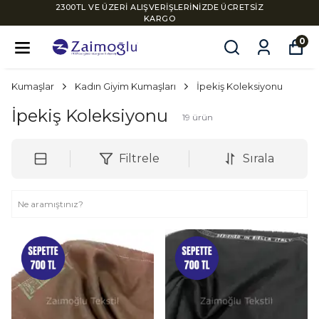
2300TL VE ÜZERİ ALIŞVERİŞLERİNİZDE ÜCRETSİZ
KARGO
0
Kumaşlar
Kadın Giyim Kumaşları
İpekiş Koleksiyonu
İpekiş Koleksiyonu
19
ürün
Filtrele
Sırala