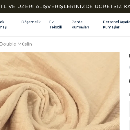
TL VE ÜZERİ ALIŞVERİŞLERİNİZDE ÜCRETSİZ 
kek
Döşemelik
Ev
Perde
Personel Kıyaf
maşı
Tekstili
Kumaşları
Kumaşları
Double Müslin