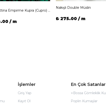
Nakışlı Double Müslin
İpeker Bettina Empirme Kupra (Cupro) İpeği
₺ 275.00 / m
0.00 / m
İşlemler
En Çok Satanlar
Giriş Yap
⭐Bossa Gömleklik Ku
rmu
Kayıt Ol
Poplin Kumaşlar