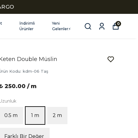
KARGO
et
İndirimli
Yeni
0
Ürünler
Gelenler⚡
Keten Double Müslin
Ürün Kodu
:
kdm-06 Taş
₺ 250.00 / m
Uzunluk
0.5 m
1 m
2 m
Farklı Bir Değer