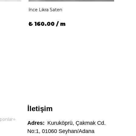
İthal
İnce Likra Saten
₺ 160.00 / m
₺ 1,
İletişim
ponlar⭐
Adres:
Kuruköprü, Çakmak Cd.
No:1, 01060 Seyhan/Adana