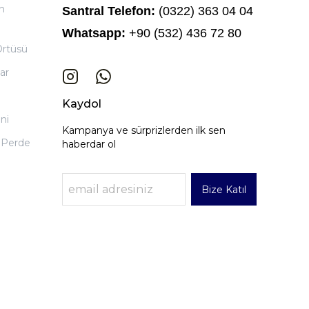
n
Santral Telefon:
(0322) 363 04 04
Whatsapp:
+90 (532) 436 72 80
Örtüsü
ar
Kaydol
ni
Kampanya ve sürprizlerden ilk sen
 Perde
haberdar ol
Bize Katıl