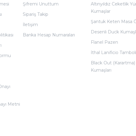
̧mesi
Şifremi Unuttum
Altınyıldız Ceketlik Yü
Kumaşlar
ı
Sipariş Takip
Şantuk Keten Masa 
İletişim
Desenli Duck Kumaşl
litikası
Banka Hesap Numaraları
Flanel Pazen
ı
İthal Lanificio Tamboli
 Formu
Black Out (Karartma)
Kumaşları
 Onayı
nayı Metni