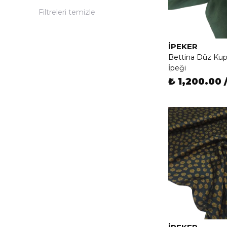
Filtreleri temizle
İPEKER
Bettina Düz Kup
İpeği
₺ 1,200.00 