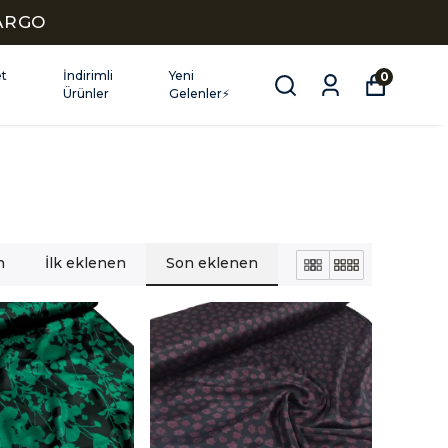
KARGO
et
İndirimli
Yeni
0
Ürünler
Gelenler⚡
n
İlk eklenen
Son eklenen