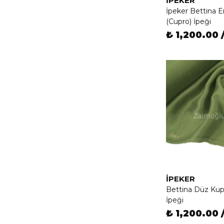
İPEKER
İpeker Bettina 
(Cupro) İpeği
₺ 1,200.00 
İPEKER
Bettina Düz Kup
İpeği
₺ 1,200.00 