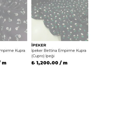
İPEKER
Empirme Kupra
İpeker Bettina Empirme Kupra
(Cupro) İpeği
/ m
₺ 1,200.00 / m