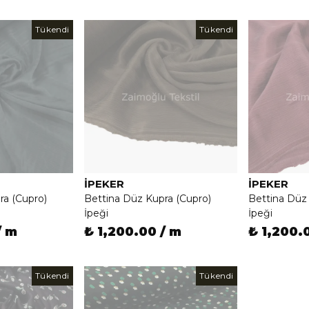
Tükendi
Tükendi
İPEKER
İPEKER
ra (Cupro)
Bettina Düz Kupra (Cupro)
Bettina Düz
İpeği
İpeği
/ m
₺ 1,200.00 / m
₺ 1,200.
Tükendi
Tükendi