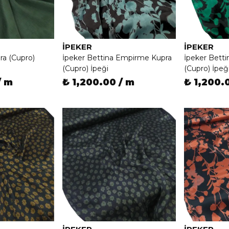
İPEKER
İPEKER
ra (Cupro)
İpeker Bettina Empirme Kupra
İpeker Bett
(Cupro) İpeği
(Cupro) İpeğ
/ m
₺ 1,200.00 / m
₺ 1,200.