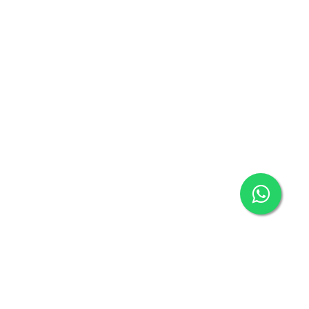
İletişim