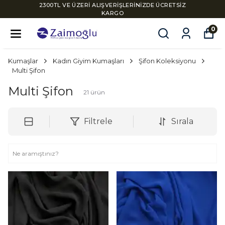
2300TL VE ÜZERİ ALIŞVERİŞLERİNİZDE ÜCRETSİZ
KARGO
0
Kumaşlar
Kadın Giyim Kumaşları
Şifon Koleksiyonu
Multi Şifon
Multi Şifon
21
ürün
Filtrele
Sırala