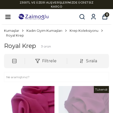
2300TL VE ÜZERİ ALIŞVERİŞLERİNİZDE ÜCRETSİZ
KARGO
0
Kumaşlar
Kadın Giyim Kumaşları
Krep Koleksiyonu
Royal Krep
Royal Krep
3
ürün
Filtrele
Sırala
Tükendi