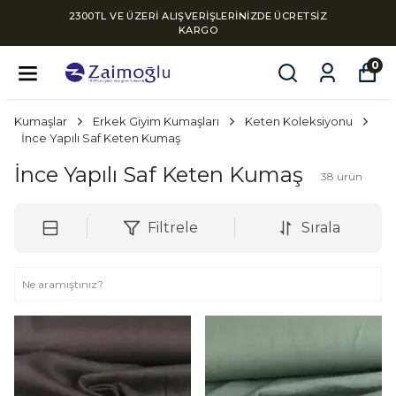
2300TL VE ÜZERİ ALIŞVERİŞLERİNİZDE ÜCRETSİZ
KARGO
0
Kumaşlar
Erkek Giyim Kumaşları
Keten Koleksiyonu
İnce Yapılı Saf Keten Kumaş
İnce Yapılı Saf Keten Kumaş
38
ürün
Filtrele
Sırala